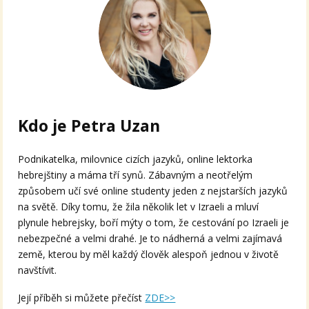
Kdo je Petra Uzan
Podnikatelka, milovnice cizích jazyků, online lektorka
hebrejštiny a máma tří synů. Zábavným a neotřelým
způsobem učí své online studenty jeden z nejstarších jazyků
na světě. Díky tomu, že žila několik let v Izraeli a mluví
plynule hebrejsky, boří mýty o tom, že cestování po Izraeli je
nebezpečné a velmi drahé. Je to nádherná a velmi zajímavá
země, kterou by měl každý člověk alespoň jednou v životě
navštívit.
Její příběh si můžete přečíst
ZDE>>