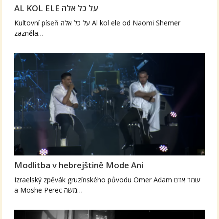
AL KOL ELE על כל אלה
Kultovní píseň על כל אלה Al kol ele od Naomi Shemer
zazněla…
Modlitba v hebrejštině Mode Ani
Izraelský zpěvák gruzínského původu Omer Adam עומר אדם
a Moshe Perec משה…