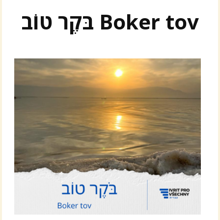
בֹּקֶר טוֹב Boker tov