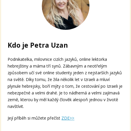
Kdo je Petra Uzan
Podnikatelka, milovnice cizích jazyků, online lektorka
hebrejštiny a máma tří synů. Zábavným a neotřelým
způsobem učí své online studenty jeden z nejstarších jazyků
na světě. Díky tomu, že žila několik let v Izraeli a mluví
plynule hebrejsky, boří mýty o tom, že cestování po Izraeli je
nebezpečné a velmi drahé. Je to nádherná a velmi zajímavá
země, kterou by měl každý člověk alespoň jednou v životě
navštívit.
Její příběh si můžete přečíst
ZDE>>