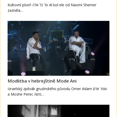
Kultovní píseň על כל אלה Al kol ele od Naomi Shemer
zazněla…
Modlitba v hebrejštině Mode Ani
Izraelský zpěvák gruzínského původu Omer Adam עומר אדם
a Moshe Perec משה…