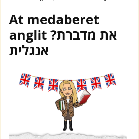
At medaberet
anglit ?את מדברת
אנגלית