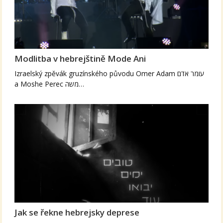
Modlitba v hebrejštině Mode Ani
Izraelský zpěvák gruzínského původu Omer Adam עומר אדם
a Moshe Perec משה…
Jak se řekne hebrejsky deprese