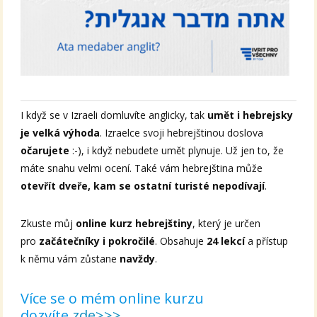
I když se v Izraeli domluvíte anglicky, tak
umět i hebrejsky
je velká výhoda
. Izraelce svoji hebrejštinou doslova
očarujete
:-), i když nebudete umět plynuje. Už jen to, že
máte snahu velmi ocení. Také vám hebrejština může
otevřít dveře, kam se ostatní turisté nepodívají
.
Zkuste můj
online kurz hebrejštiny
, který je určen
pro
začátečníky i pokročilé
. Obsahuje
24 lekcí
a přístup
k němu vám zůstane
navždy
.
Více se o mém online kurzu
dozvíte
zde>>>
.