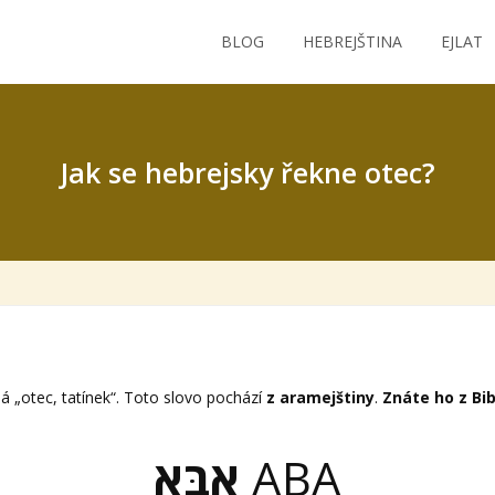
BLOG
HEBREJŠTINA
EJLAT
Jak se hebrejsky řekne otec?
 „otec, tatínek“. Toto slovo pochází
z aramejštiny
.
Znáte ho z Bib
אַבָּא
ABA