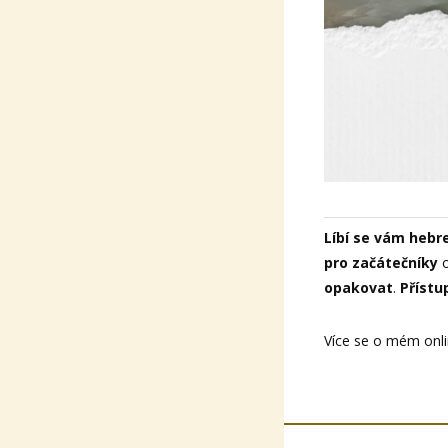
Líbí se vám hebre
pro začátečníky
o
opakovat
.
Přístu
Více se o mém onli