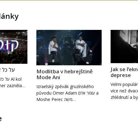
lánky
Jak se řek
ELE על כל אלה
Modlitba v hebrejštině
deprese
Mode Ani
Velmi populár
mer zazněla…
Izraelský zpěvák gruzínského
více než dvac
původu Omer Adam עומר אדם a
zhlédnutí a b
Moshe Perec משה…
e