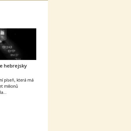
ne hebrejsky
ní píseň, která má
et milionů
yla…