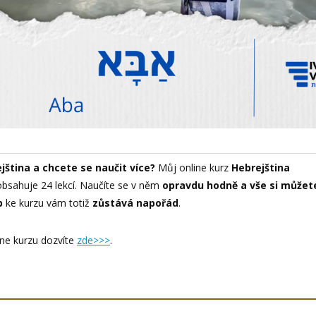
jština a chcete se naučit více?
Můj online kurz
Hebrejština
bsahuje 24 lekcí. Naučíte se v něm
opravdu hodně a vše si můžet
p
ke kurzu vám totiž
zůstává napořád
.
ne kurzu dozvíte
zde>>>
.