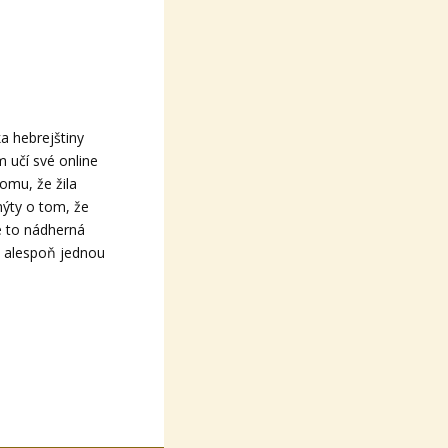
ka hebrejštiny
učí své online
tomu, že žila
 mýty o tom, že
Je to nádherná
k alespoň jednou