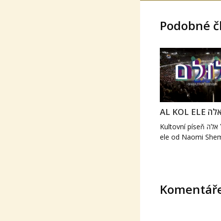
Podobné č
AL KOL 
Kultovní píseň על כל אלה Al kol
ele od Naomi She
Komentář