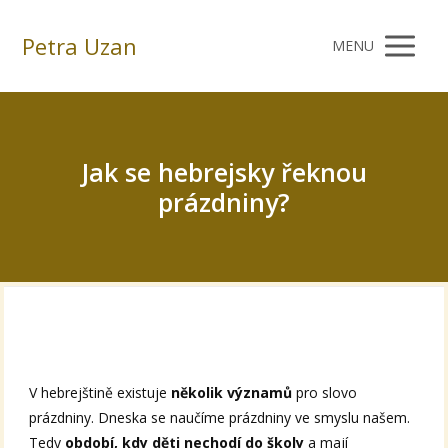
Petra Uzan
MENU
Jak se hebrejsky řeknou
prázdniny?
V hebrejštině existuje
několik významů
pro slovo
prázdniny. Dneska se naučíme prázdniny ve smyslu našem.
Tedy
období, kdy děti nechodí do školy
a mají