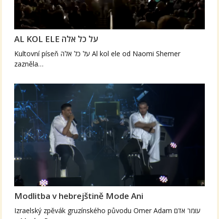
AL KOL ELE על כל אלה
Kultovní píseň על כל אלה Al kol ele od Naomi Shemer
zazněla…
Modlitba v hebrejštině Mode Ani
Izraelský zpěvák gruzínského původu Omer Adam עומר אדם