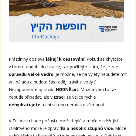
Prázdniny doslova
lákají k cestování
. Pokud se chystáte
v tomto období do Izraele, tak počítejte s tím, že je zde
opravdu velké vedro
. Je možné, že na výlety nebudete mít
ani náladu a budete čas raději trávit u vody :).
Nezapomeňte opravdu
HODNĚ pít
. Možná vám to tak
nebude připadat, ale v Izraeli se velice rychle
dehydratujete
a ani si toho nemusíte všimnout.
V Tel Avivu bude počasí u moře teplé a moře osvěžující.
U Mrtvého moře je zpravidla
o několik stupňů více
. Může
tu být třeba i 45 stupňů a to je opravdu peklo :). Dobře si