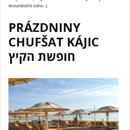
dvouměsíční volno :).
PRÁZDNINY
CHUFŠAT KÁJIC
חופשת הקיץ