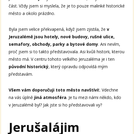
část. Vždy jsem si myslela, že je to pouze malinké historické
město a okolo prázdno.
Byla jsem velice překvapená, když jsem zjistila, že
v
Jeruzalémě jsou hotely, nové budovy, rušné ulice,
semafory, obchody, parky a bytové domy
. Ani nevím,
proč jsem si to takto představovala. Asi kvůli historii, kterou
město má. V centru tohoto velkého Jeruzaléma je i ten
původní historický
, který opravdu odpovídá mým
představám.
Všem vám doporučuji toto město navštívi
t. Vdechne
na vás úplně
jiná atmosféra
. Je tu mezi námi někdo, kdo
v Jeruzalémě byl? Jak jste si ho představovali vy?
Jerušalájim