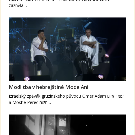
zazněla…
Modlitba v hebrejštině Mode Ani
Izraelský zpěvák gruzínského původu Omer Adam עומר אדם
a Moshe Perec משה…