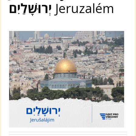
יְרוּשָׁלַיִם
Jeruzalém