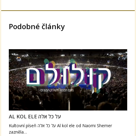
Podobné články
AL KOL ELE על כל אלה
Kultovní píseň על כל אלה Al kol ele od Naomi Shemer
zazněla…