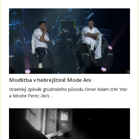
Modlitba v hebrejštině Mode Ani
Izraelský zpěvák gruzínského původu Omer Adam עומר אדם
a Moshe Perec משה…