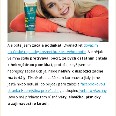
Ale poté jsem
začala podnikat
. Dvanáct let
dovážím
do České republiky kosmetiku z Mrtvého moře
. Ale nějak
ve mně stále
přetrvával pocit, že bych ostatním chtěla
s hebrejštinou pomáhat
, protože, když jsem se
hebrejsky začala učit já, nikde
nebyly k dispozici žádné
materiály
. Těsně před začátkem koronaviru (kdy jsme
ještě nikdo netušili, co přijde) jsem založila
facebookovou
stránku Hebrejština pro všechny
a skupinu
Ivrit pro všechny
.
Bavilo mě přidávat tam různé
věty, slovíčka, písničky
a zajímavosti o Izraeli
.