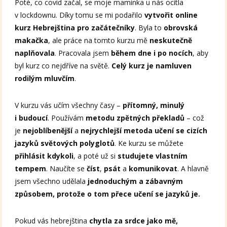
Poté, co covid začal, se moje maminka u nás ocitla
v lockdownu. Díky tomu se mi podařilo
vytvořit online
kurz Hebrejština pro začátečníky
. Byla to
obrovská
makačka
, ale práce na tomto kurzu mě
neskutečně
naplňovala
. Pracovala jsem
během dne i po nocích
, aby
byl kurz co nejdříve na světě.
Celý kurz je namluven
rodilým mluvčím
.
V kurzu vás učím všechny časy –
přítomný, minulý
i budoucí
. Používám
metodu zpětných překladů
– což
je
nejoblíbenější
a
nejrychlejší metoda učení se cizích
jazyků světových polyglotů
. Ke kurzu se můžete
přihlásit kdykoli
, a poté už si
studujete vlastním
tempem
. Naučíte se
číst
,
psát
a
komunikovat
. A hlavně
jsem všechno udělala
jednoduchým a zábavným
způsobem, protože o tom přece učení se jazyků je.
Pokud vás hebrejština
chytla za srdce jako mě,