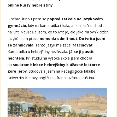
online kurzy hebrejštiny
.
S hebrejštinou jsem se
poprvé setkala na jazykovém
gymnáziu
, kdy mi kamarádka říkala, ať s ní začnu chodit
na ivrit. Nevěděla jsem, co to ivrit je, ale jako milovník cizích
jazyků jsem přece
nemohla odmítnout
.
Do ivritu jsem
se zamilovala
. Tento jazyk mě začal
fascinovat
.
Kamarádka u hebrejštiny nezůstala.
Já se jí pustit
nechtěla
. Při studiu na vysoké škole jsem chodila
na
soukromé lekce hebrejštiny k úžasné lektorce
Zoře Jerby
. Studovala jsem na Pedagogické fakultě
Univerzity Karlovy angličtinu, francouzšinu a ruštinu.