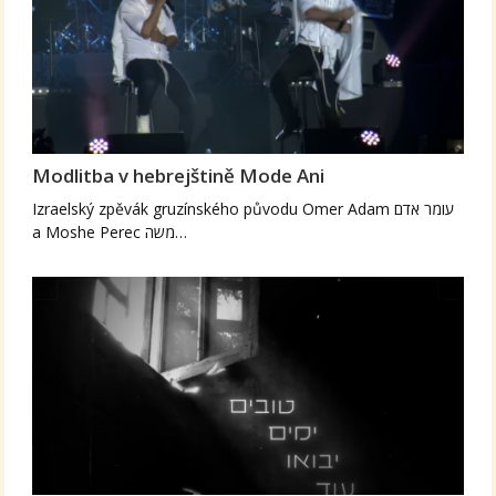
Modlitba v hebrejštině Mode Ani
Izraelský zpěvák gruzínského původu Omer Adam עומר אדם
a Moshe Perec משה…