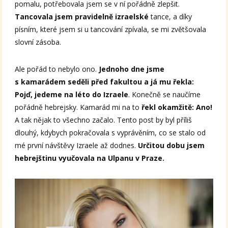
pomalu, potřebovala jsem se v ní pořádně zlepšit.
Tancovala jsem pravidelně izraelské
tance, a díky
písním, které jsem si u tancování zpívala, se mi zvětšovala
slovní zásoba.
Ale pořád to nebylo ono.
Jednoho dne jsme
s kamarádem seděli před fakultou a já mu řekla:
Pojď, jedeme na léto do Izraele
. Konečně se naučíme
pořádně hebrejsky. Kamarád mi na to
řekl okamžitě: Ano!
A tak nějak to všechno začalo. Tento post by byl příliš
dlouhý, kdybych pokračovala s vyprávěním, co se stalo od
mé první návštěvy Izraele až dodnes.
Určitou dobu jsem
hebrejštinu vyučovala na Ulpanu v Praze.