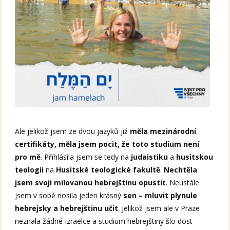
Ale jelikož jsem ze dvou jazyků již
měla mezinárodní
certifikáty, měla jsem pocit, že toto studium není
pro mě
. Přihlásila jsem se tedy na
judaistiku
a
husitskou
teologii
na
Husitské teologické fakultě
.
Nechtěla
jsem svoji milovanou hebrejštinu opustit
. Neustále
jsem v sobě nosila jeden krásný
sen – mluvit plynule
hebrejsky a hebrejštinu učit
. Jelikož jsem ale v Praze
neznala žádné Izraelce a studium hebrejštiny šlo dost