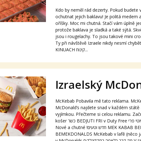
Kdo by neměl rád dezerty. Pokud budete v 
ochutnat jejich baklavu! Je politá medem
oříšky. Moc mi chutná. Stačí vám úplně je
protože baklava je sladká a také sýtá. Sk
jsou i rougelachy. To jsou takové mini cr
Ty při návštěvě Izraele nikdy nesmí chybě
KINUACH קינוח...
Izraelský McDon
McKebab Pobavila mě tato reklama. McKeb
McDonald’s najdete snad v každém státě a
vyjímkou. Přečteme si celou reklamu. Z
košer כשר BEDJUTI FRI v Duty Free בדיוטי פרי CHADAŠ VETAIM
Nové a chutné !חדש וטעים MEK KABAB BELAFA
BEMEKDONALDS McKebab v lafě (něco jak
v McDonalds נלד׳ס