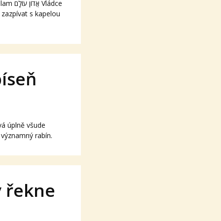
 Vládce
 zazpívat s kapelou
píseň
ívá úplně všude
l významný rabín.
y řekne