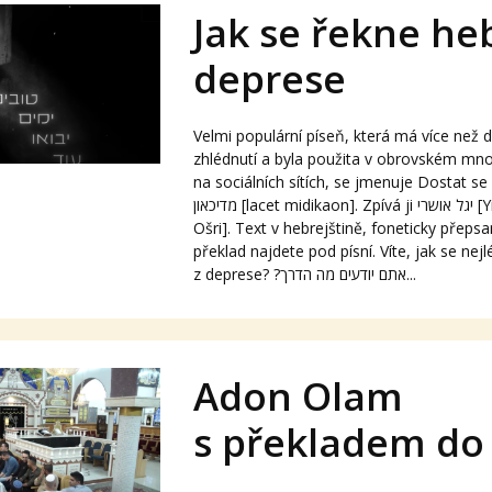
Jak se řekne he
deprese
Velmi populární píseň, která má více než 
zhlédnutí a byla použita v obrovském mno
na sociálních sítích, se jmenuje Dostat se z 
מדיכאון [lacet midikaon]. Zpívá ji יגל אושרי [Yigal Oshri, čti Jigal
Ošri]. Text v hebrejštině, foneticky přepsa
překlad najdete pod písní. Víte, jak se nej
z deprese? ?אתם יודעים מה הדרך...
Adon Olam
s překladem do 