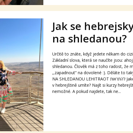
Jak se hebrejsk
na shledanou?
Určitě to znáte, když jedete někam do ciz
Základní slova, která se naučíte jsou: ahoj
shledanou. Člověk má z toho radost, že 
,,zapadnout“ na dovolené :). Děláte to tak
NA SHLEDANOU LEHITRAOT להתראות Jaké pozdravy už
v hebrejštině umíte? Najít si kurzy hebrejš
nemožné. A pokud najdete, tak ne...