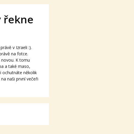
y řekne
rávě v Izraeli :).
 právě na fotce.
ed novou. K tomu
ba a také maso,
ři ochutnáte několik
na naši první večeři