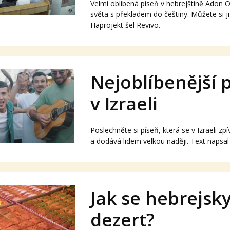
Velmi oblíbená píseň v hebrejštině Adon Olam אֲדוֹן עוֹלָם
světa s překladem do češtiny. Můžete si ji
Haprojekt šel Revivo.
Nejoblíbenější 
v Izraeli
Poslechněte si píseň, která se v Izraeli zp
a dodává lidem velkou naději. Text napsa
Jak se hebrejsk
dezert?