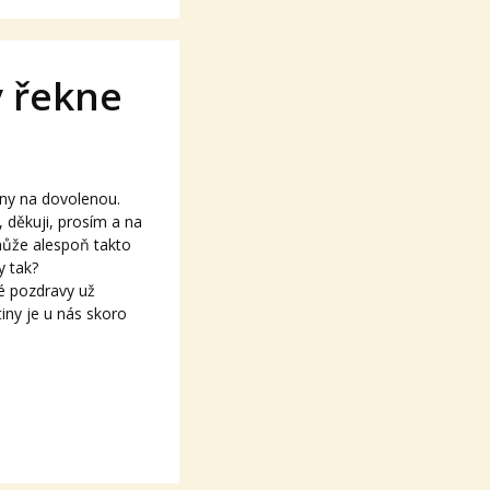
y řekne
iny na dovolenou.
, děkuji, prosím a na
může alespoň takto
y tak?
tiny je u nás skoro