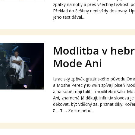
zpátky na nohy a přes všechny těžkosti po
Překlad do češtiny není vždy doslovný. Up
jeho text dával...
Modlitba v hebr
Mode Ani
Izraelský zpěvák gruzínského původu Omer Ada
a Moshe Perec משה פרץ zpívají píseň Mode Ani na koncertě
a na sobě mají talit – modlitební šálu. Modlitba דה אני
Ani, znamená Já děkuji. Infinitiv slovesa je לְהוֹדוֹת LEHODOT 
děkovat, být vděčný za, přiznat díky. Koře
– ד – ה. Ze stejného...