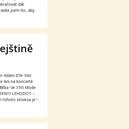
kračovat dál.
ravila jsem ho, aby
ejštině
m עומר אדם
מו Mode
–
n tohoto slovesa je י