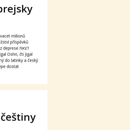
brejsky
dvacet milionů
žství příspěvků
deprese לצאת
ný do latinky a český
lépe dostat
češtiny