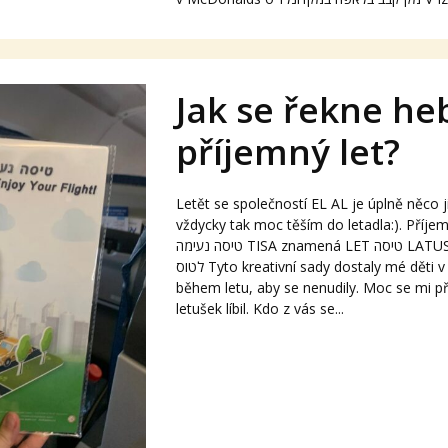
Jak se řekne he
příjemný let?
Letět se společností EL AL je úplně něco 
vždycky tak moc těším do letadla:). Příje
טיסה נעימה TISA znamená LET טיסה LATUS znamená LETĚT
לטוס Tyto kreativní sady dostaly mé děti v letadle EL ALu
během letu, aby se nenudily. Moc se mi př
letušek líbil. Kdo z vás se...