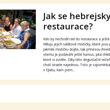
Jak se hebrejsk
restaurace?
Kdo by nechodil rád do restaurace a ještě p
Miluju jejich sálátové mističky, které jsou
Jakmile mističku dojíte, tak přinesou ihn
všemu je podáváN ještě humus, pita chle
které si zvolíte. Díky této degustační veče
chutí Izraele najednou. Toto je vzpomínka 
v Ejlatu, kam jsem...