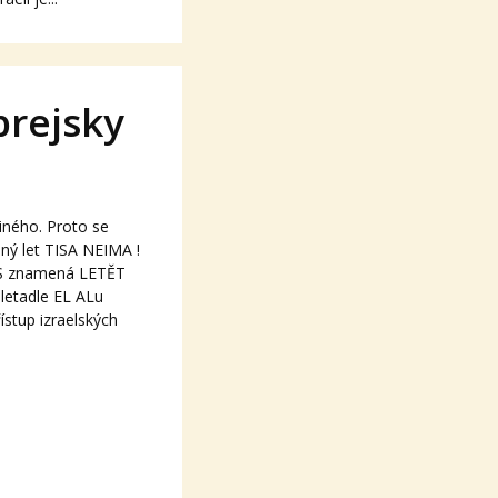
brejsky
jiného. Proto se
mný let TISA NEIMA !
ístup izraelských