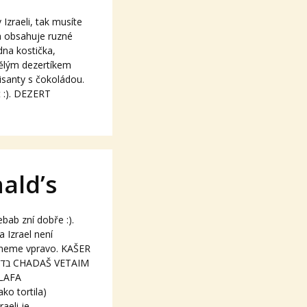
Izraeli, tak musíte
 a obsahuje ruzné
dna kostička,
vělým dezertíkem
oisanty s čokoládou.
t :). DEZERT
ald’s
ab zní dobře :).
 Izrael není
ačneme vpravo. KAŠER
o tortila)
מק קבב בלאפה במקדו V Izraeli je...