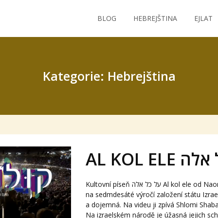
BLOG
HEBREJŠTINA
EJLAT
Kategorie: Hebrejština
AL KOL ELE
Kultovní píseň על כל אלה Al kol ele od Naomi Shemer zazněla
na sedmdesáté výročí založení státu Izrae
a dojemná. Na videu ji zpívá Shlomi Shabat 
Na izraelském národě je úžasná jejich sc