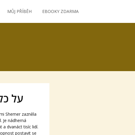
MŮJ PŘÍBĚH
EBOOKY ZDARMA
 על כל אלה
l. Je nádherná
a dvanáct tisíc lidí.
hopnost postavit se